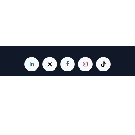
Fenalco Presidencia Nacional
Carrera 4 # 19 - 85 • Bogotá, Colombia
(601) 3500600 - Ext. 529
servicioalcliente@fenalco.com.co