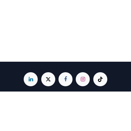
Fenalco Presidencia Nacional
Carrera 4 # 19 - 85 • Bogotá, Colombia
(601) 3500600 - Ext. 529
servicioalcliente@fenalco.com.co