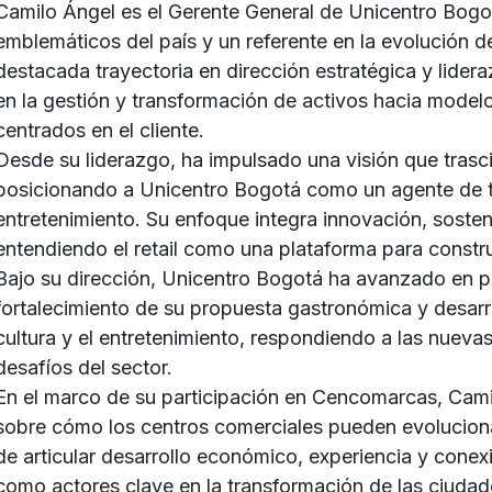
Camilo Ángel es el Gerente General de Unicentro Bogo
emblemáticos del país y un referente en la evolución d
destacada trayectoria en dirección estratégica y lider
en la gestión y transformación de activos hacia modelo
centrados en el cliente.
Desde su liderazgo, ha impulsado una visión que trasci
posicionando a Unicentro Bogotá como un agente de tr
entretenimiento. Su enfoque integra innovación, sosteni
entendiendo el retail como una plataforma para construi
Bajo su dirección, Unicentro Bogotá ha avanzado en 
fortalecimiento de su propuesta gastronómica y desarr
cultura y el entretenimiento, respondiendo a las nueva
desafíos del sector.
En el marco de su participación en Cencomarcas, Cam
sobre cómo los centros comerciales pueden evolucion
de articular desarrollo económico, experiencia y cone
como actores clave en la transformación de las ciudad