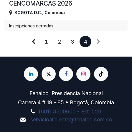
CENCOMARCAS 2026
BOGOTA D.C.
,
Colombia
Inscripciones cerradas
1
2
3
4
Fenalco Presidencia Nacional
Carrera 4 # 19 - 85 • Bogotá, Colombia
(601) 3500600 - Ext. 529
servicioalcliente@fenalco.com.co